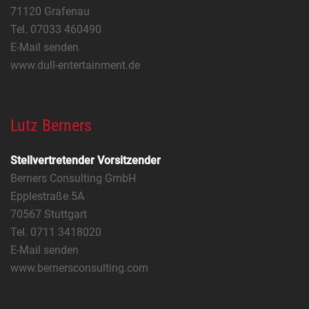
71120 Grafenau
Tel. 07033 460490
E-Mail senden
www.dull-entertainment.de
Lutz Berners
Stellvertretender Vorsitzender
Berners Consulting GmbH
Epplestraße 5A
70567 Stuttgart
Tel. 0711 3418020
E-Mail senden
www.bernersconsulting.com