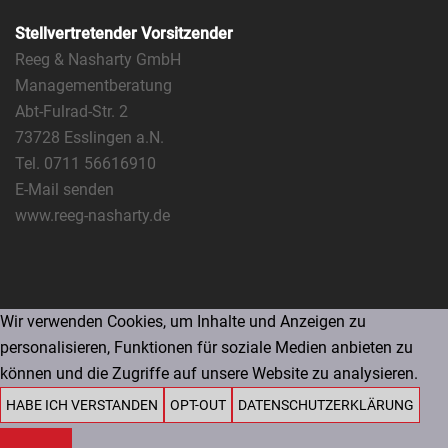
Stellvertretender Vorsitzender
Reeg & Nasharty GmbH
Managementberatung
Abt-Fulrad-Str. 2
73728 Esslingen a.N.
Tel. 0711 56616910
E-Mail senden
www.reeg-nasharty.de
Wir verwenden Cookies, um Inhalte und Anzeigen zu
personalisieren, Funktionen für soziale Medien anbieten zu
können und die Zugriffe auf unsere Website zu analysieren.
HABE ICH VERSTANDEN
OPT-OUT
DATENSCHUTZERKLÄRUNG