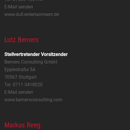
E-Mail senden
www.dull-entertainment.de
Lutz Berners
Stellvertretender Vorsitzender
Berners Consulting GmbH
Epplestraße 5A
70567 Stuttgart
Tel. 0711 3418020
E-Mail senden
www.bernersconsulting.com
Markus Reeg