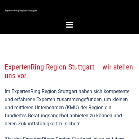
Zum
Inhalt
springen
Menü
umschalten
ExpertenRing Region Stuttgart – wir stellen
uns vor
Im ExpertenRing Region Stuttgart haben sich kompetente
und erfahrene Experten zusammengefunden, um kleinen
und mittleren Unternehmen (KMU) der Region ein
fundiertes Beratungsangebot anbieten zu können und
deren Zukunftsfähigkeit zu sichern.