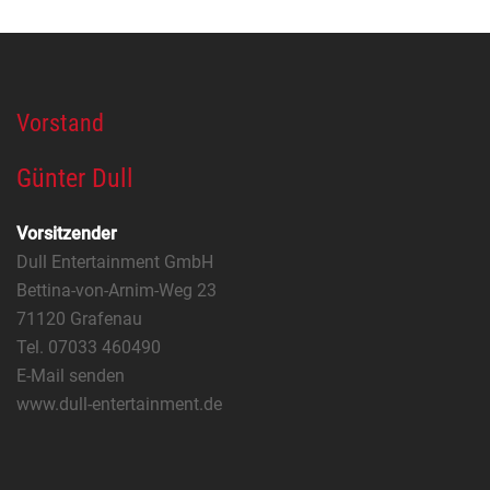
Vorstand
Günter Dull
Vorsitzender
Dull Entertainment GmbH
Bettina-von-Arnim-Weg 23
71120 Grafenau
Tel. 07033 460490
E-Mail senden
www.dull-entertainment.de