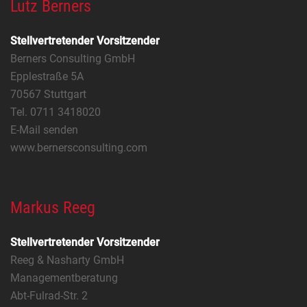
Lutz Berners
Stellvertretender Vorsitzender
Berners Consulting GmbH
Epplestraße 5A
70567 Stuttgart
Tel. 0711 3418020
E-Mail senden
www.bernersconsulting.com
Markus Reeg
Stellvertretender Vorsitzender
Reeg & Nasharty GmbH
Managementberatung
Abt-Fulrad-Str. 2