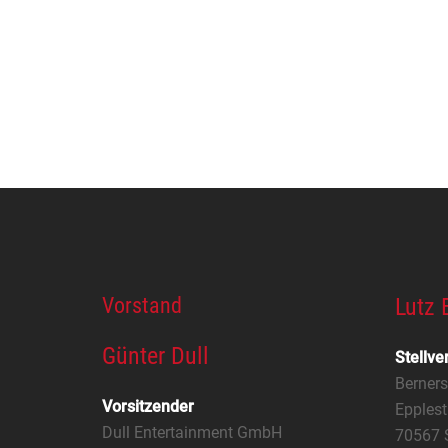
Vorstand
Lutz 
Günter Dull
Stellve
Berner
Vorsitzender
Epplest
Dull Entertainment GmbH
70567 S