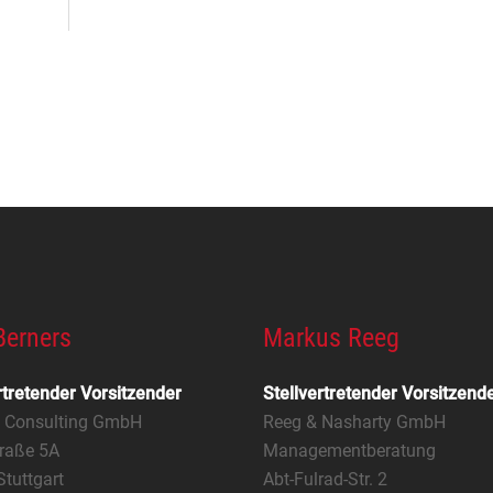
Berners
Markus Reeg
rtretender Vorsitzender
Stellvertretender Vorsitzend
s Consulting GmbH
Reeg & Nasharty GmbH
raße 5A
Managementberatung
tuttgart
Abt-Fulrad-Str. 2