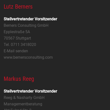
Lutz Berners
Stellvertretender Vorsitzender
Berners Consulting GmbH
Epplestraße 5A
70567 Stuttgart
Tel. 0711 3418020
E-Mail senden
www.bernersconsulting.com
Markus Reeg
Stellvertretender Vorsitzender
Reeg & Nasharty GmbH
Managementberatung