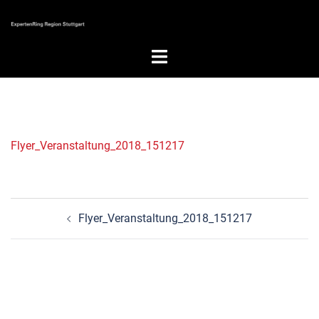
Zum
Inhalt
springen
Menü
umschalten
Flyer_Veranstaltung_2018_151217
Beitragsnavigation
Flyer_Veranstaltung_2018_151217