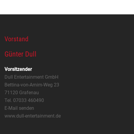
Vorstand
Günter Dull
Vorsitzender
Dull Entertainment GmbH
Bettina-von-Arnim-Weg 23
71120 Grafenau
Tel. 07033 460490
E-Mail senden
www.dull-entertainment.de