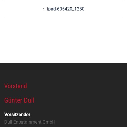
Beitragsnavigation
ipad-605420_1280
Vorstand
Günter Dull
Vorsitzender
Dull Entertainment GmbH