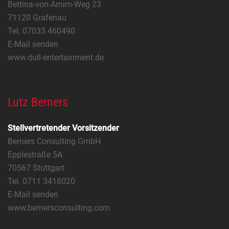
Bettina-von-Arnim-Weg 23
71120 Grafenau
Tel. 07033 460490
E-Mail senden
www.dull-entertainment.de
Lutz Berners
Stellvertretender Vorsitzender
Berners Consulting GmbH
Epplestraße 5A
70567 Stuttgart
Tel. 0711 3418020
E-Mail senden
www.bernersconsulting.com