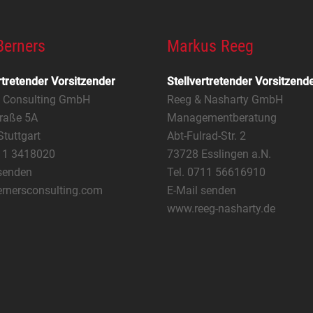
Berners
Markus Reeg
rtretender Vorsitzender
Stellvertretender Vorsitzend
s Consulting GmbH
Reeg & Nasharty GmbH
raße 5A
Managementberatung
tuttgart
Abt-Fulrad-Str. 2
711 3418020
73728 Esslingen a.N.
senden
Tel. 0711 56616910
rnersconsulting.com
E-Mail senden
www.reeg-nasharty.de