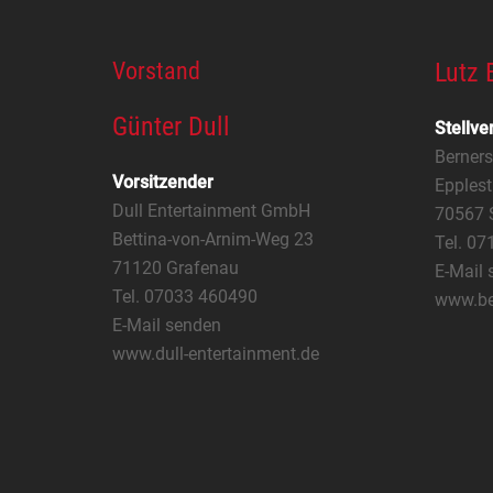
Vorstand
Lutz 
Günter Dull
Stellve
Berner
Vorsitzender
Epplest
Dull Entertainment GmbH
70567 S
Bettina-von-Arnim-Weg 23
Tel. 0
71120 Grafenau
E-Mail 
Tel. 07033 460490
www.be
E-Mail senden
www.dull-entertainment.de