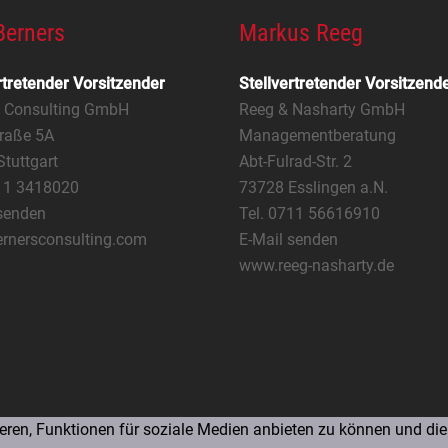
Berners
Markus Reeg
rtretender Vorsitzender
Stellvertretender Vorsitzend
s Consulting GmbH
Reeg & Nasharty GmbH
raße 5A
Managementberatung
tuttgart
Abt-Fulrad-Str. 2
711 3418020
73728 Esslingen a.N.
senden
Tel. 0711 56616910
rnersconsulting.com
E-Mail senden
www.reeg-nasharty.de
ren, Funktionen für soziale Medien anbieten zu können und die 