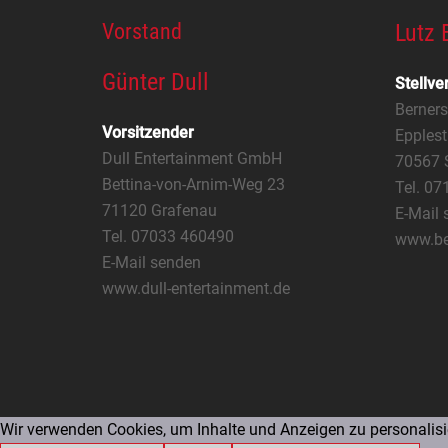
Vorstand
Lutz 
Günter Dull
Stellve
Berner
Vorsitzender
Epplest
Dull Entertainment GmbH
70567 S
Bettina-von-Arnim-Weg 23
Tel. 0
71120 Grafenau
E-Mail 
Tel. 07033 460490
www.be
E-Mail senden
www.dull-entertainment.de
Wir verwenden Cookies, um Inhalte und Anzeigen zu personalisie