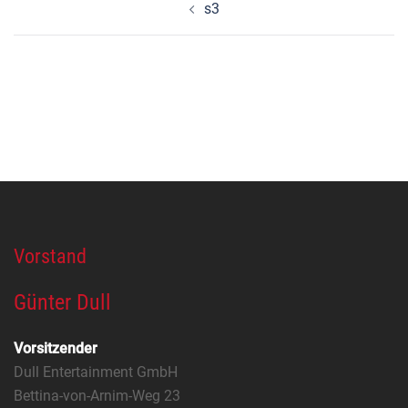
Beitragsnavigation
s3
Vorstand
Günter Dull
Vorsitzender
Dull Entertainment GmbH
Bettina-von-Arnim-Weg 23