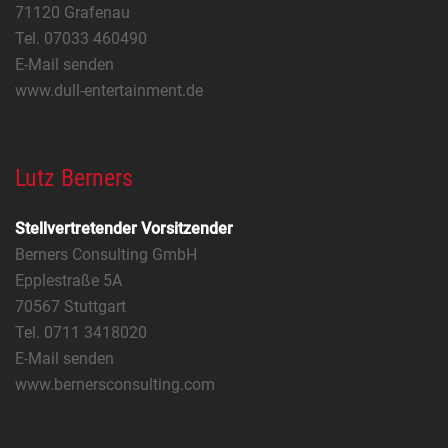
71120 Grafenau
Tel. 07033 460490
E-Mail senden
www.dull-entertainment.de
Lutz Berners
Stellvertretender Vorsitzender
Berners Consulting GmbH
Epplestraße 5A
70567 Stuttgart
Tel. 0711 3418020
E-Mail senden
www.bernersconsulting.com