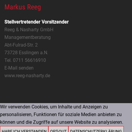
Markus Reeg
Stellvertretender Vorsitzender
Reeg & Nasharty GmbH
Managementberatung
Abt-Fulrad-Str. 2
73728 Esslingen a.N.
Tel. 0711 56616910
E-Mail senden
www.reeg-nasharty.de
Wir verwenden Cookies, um Inhalte und Anzeigen zu
personalisieren, Funktionen für soziale Medien anbieten zu
können und die Zugriffe auf unsere Website zu analysieren.
HABE ICH VERSTANDEN
OPT-OUT
DATENSCHUTZERKLÄRUNG