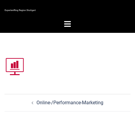
Zum
Inhalt
springen
Menü
umschalten
Beitragsnavigation
Online-/Performance-Marketing