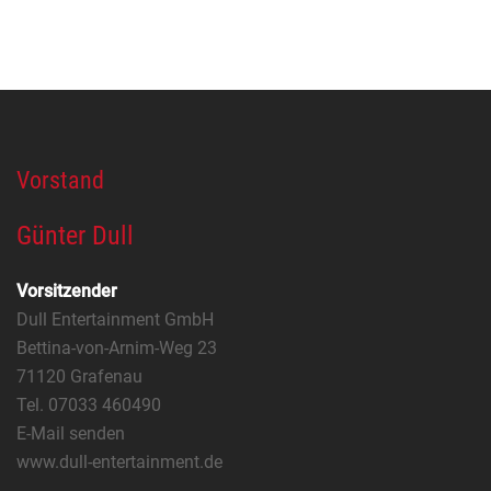
Vorstand
Günter Dull
Vorsitzender
Dull Entertainment GmbH
Bettina-von-Arnim-Weg 23
71120 Grafenau
Tel. 07033 460490
E-Mail senden
www.dull-entertainment.de