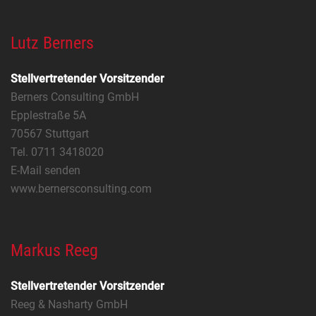
Lutz Berners
Stellvertretender Vorsitzender
Berners Consulting GmbH
Epplestraße 5A
70567 Stuttgart
Tel. 0711 3418020
E-Mail senden
www.bernersconsulting.com
Markus Reeg
Stellvertretender Vorsitzender
Reeg & Nasharty GmbH