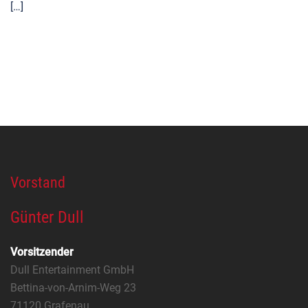
[…]
Vorstand
Günter Dull
Vorsitzender
Dull Entertainment GmbH
Bettina-von-Arnim-Weg 23
71120 Grafenau