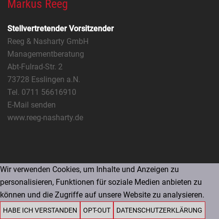
Markus Reeg
Stellvertretender Vorsitzender
Reeg & Nasharty GmbH
Managementberatung
Abt-Fulrad-Str. 2
73728 Esslingen a.N.
Tel. 0711 56616910
E-Mail senden
www.reeg-nasharty.de
Wir verwenden Cookies, um Inhalte und Anzeigen zu
personalisieren, Funktionen für soziale Medien anbieten zu
können und die Zugriffe auf unsere Website zu analysieren.
HABE ICH VERSTANDEN
OPT-OUT
DATENSCHUTZERKLÄRUNG