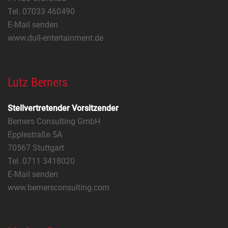
Tel. 07033 460490
E-Mail senden
www.dull-entertainment.de
Lutz Berners
Stellvertretender Vorsitzender
Berners Consulting GmbH
Epplestraße 5A
70567 Stuttgart
Tel. 0711 3418020
E-Mail senden
www.bernersconsulting.com