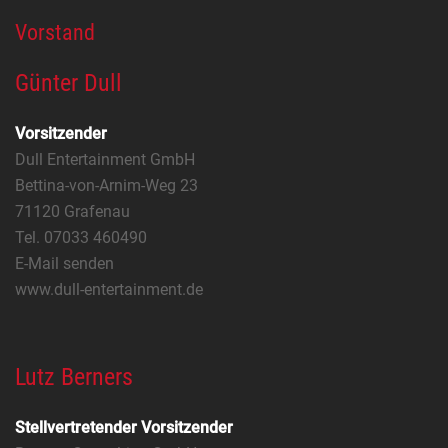
Vorstand
Günter Dull
Vorsitzender
Dull Entertainment GmbH
Bettina-von-Arnim-Weg 23
71120 Grafenau
Tel. 07033 460490
E-Mail senden
www.dull-entertainment.de
Lutz Berners
Stellvertretender Vorsitzender