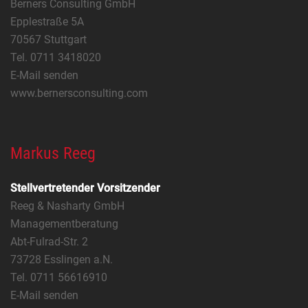
Berners Consulting GmbH
Epplestraße 5A
70567 Stuttgart
Tel. 0711 3418020
E-Mail senden
www.bernersconsulting.com
Markus Reeg
Stellvertretender Vorsitzender
Reeg & Nasharty GmbH
Managementberatung
Abt-Fulrad-Str. 2
73728 Esslingen a.N.
Tel. 0711 56616910
E-Mail senden