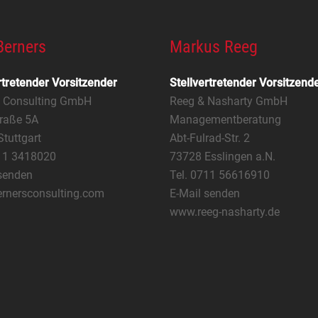
Berners
Markus Reeg
rtretender Vorsitzender
Stellvertretender Vorsitzend
s Consulting GmbH
Reeg & Nasharty GmbH
raße 5A
Managementberatung
tuttgart
Abt-Fulrad-Str. 2
711 3418020
73728 Esslingen a.N.
senden
Tel. 0711 56616910
rnersconsulting.com
E-Mail senden
www.reeg-nasharty.de