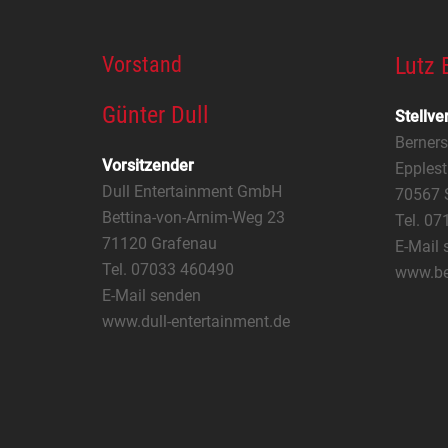
Vorstand
Lutz 
Günter Dull
Stellve
Berner
Vorsitzender
Epplest
Dull Entertainment GmbH
70567 S
Bettina-von-Arnim-Weg 23
Tel. 0
71120 Grafenau
E-Mail 
Tel. 07033 460490
www.be
E-Mail senden
www.dull-entertainment.de