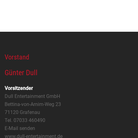
Vorstand
Günter Dull
Vorsitzender
Dull Entertainment GmbH
Bettina-von-Arnim-Weg 23
71120 Grafenau
Tel. 07033 460490
E-Mail senden
www.dull-entertainment.de