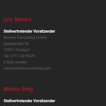
Lutz Berners
Stellvertretender Vorsitzender
Berners Consulting GmbH
Epplestraße 5A
70567 Stuttgart
Tel. 0711 3418020
E-Mail senden
www.bernersconsulting.com
Markus Reeg
Stellvertretender Vorsitzender