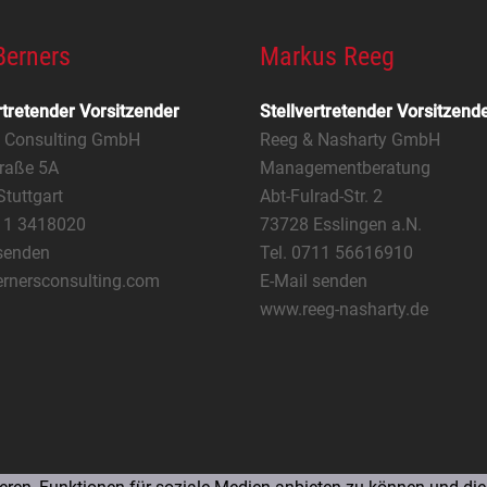
Berners
Markus Reeg
rtretender Vorsitzender
Stellvertretender Vorsitzend
s Consulting GmbH
Reeg & Nasharty GmbH
raße 5A
Managementberatung
tuttgart
Abt-Fulrad-Str. 2
711 3418020
73728 Esslingen a.N.
senden
Tel. 0711 56616910
rnersconsulting.com
E-Mail senden
www.reeg-nasharty.de