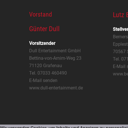
Vorstand
Lutz 
Günter Dull
Stellve
Berner
Vorsitzender
Epplest
Dull Entertainment GmbH
70567 S
Bettina-von-Arnim-Weg 23
Tel. 0
71120 Grafenau
E-Mail 
Tel. 07033 460490
www.be
E-Mail senden
www.dull-entertainment.de