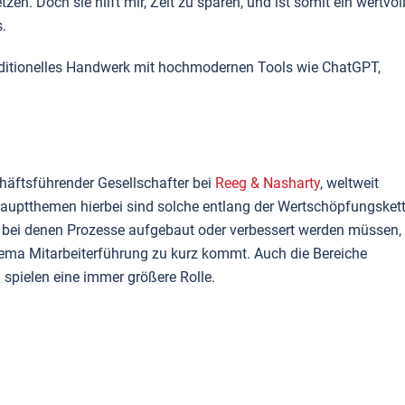
en. Doch sie hilft mir, Zeit zu sparen, und ist somit ein wertvol
.
aditionelles Handwerk mit hochmodernen Tools wie ChatGPT,
häftsführender Gesellschafter bei
Reeg & Nasharty
, weltweit
 Hauptthemen hierbei sind solche entlang der Wertschöpfungsket
.), bei denen Prozesse aufgebaut oder verbessert werden müssen,
hema Mitarbeiterführung zu kurz kommt. Auch die Bereiche
pielen eine immer größere Rolle.