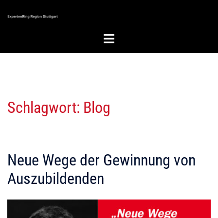
Zum
Inhalt
springen
Menü
umschalten
Schlagwort:
Blog
Neue Wege der Gewinnung von
Auszubildenden