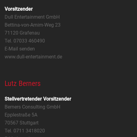
Vorsitzender
Dull Entertainment GmbH
Bettina-von-Arnim-Weg 23
71120 Grafenau
Tel. 07033 460490
E-Mail senden
www.dull-entertainment.de
Lutz Berners
Stellvertretender Vorsitzender
Berners Consulting GmbH
Epplestraße 5A
70567 Stuttgart
Tel. 0711 3418020