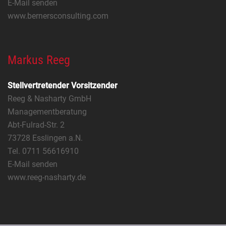
E-Mail senden
www.bernersconsulting.com
Markus Reeg
Stellvertretender Vorsitzender
Reeg & Nasharty GmbH
Managementberatung
Abt-Fulrad-Str. 2
73728 Esslingen a.N.
Tel. 0711 56616910
E-Mail senden
www.reeg-nasharty.de